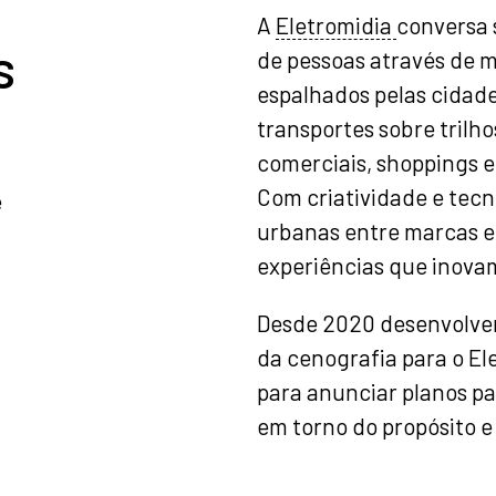
A
Eletromidia
conversa 
s
de pessoas através de m
espalhados pelas cidade
transportes sobre trilho
comerciais, shoppings e 
Com criatividade e tecn
e
urbanas entre marcas e
experiências que inova
Desde 2020 desenvolvem
da cenografia para o E
para anunciar planos pa
em torno do propósito e