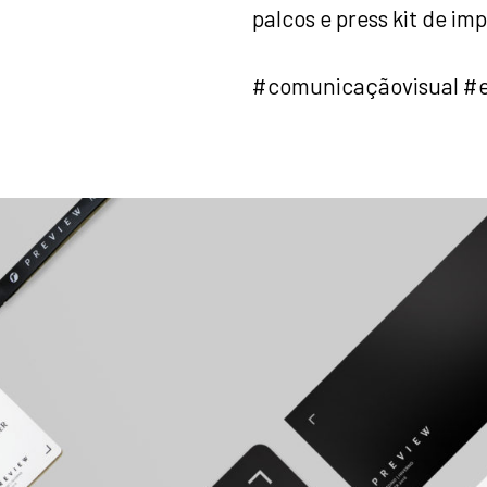
palcos e press kit de im
#comunicaçãovisual #