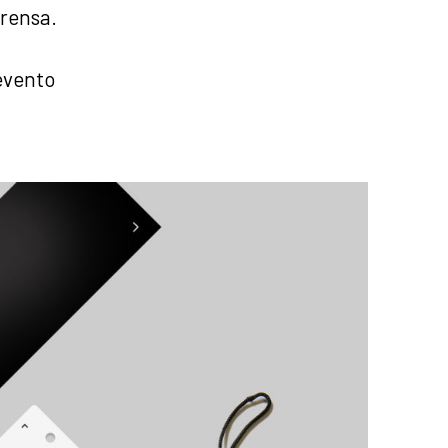
prensa.
evento