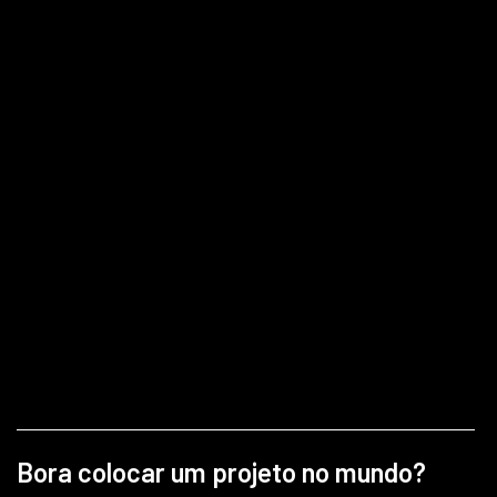
Celeste Speedrun
Covid-19 automation
Publicação sobre glitch
Bora colocar um projeto no mundo?