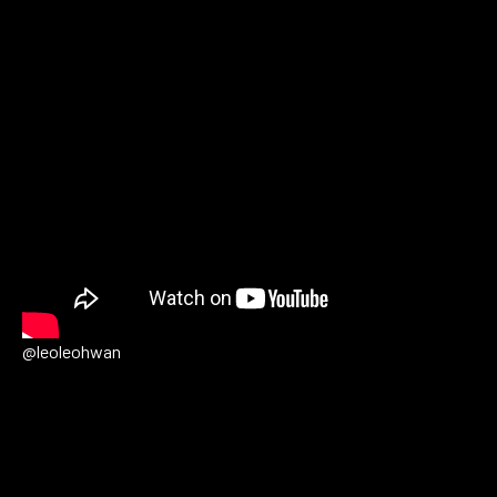
@leoleohwan
Entrevista da Gabriela Shimabuko para a Carta