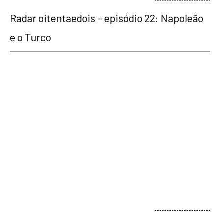
Radar oitentaedois – episódio 22: Napoleão
e o Turco
veja mais