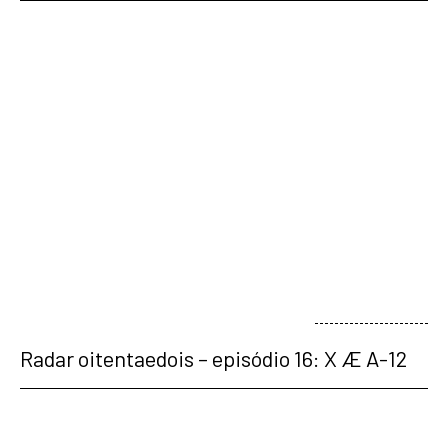
veja mais
Radar oitentaedois – episódio 16: X Æ A-12